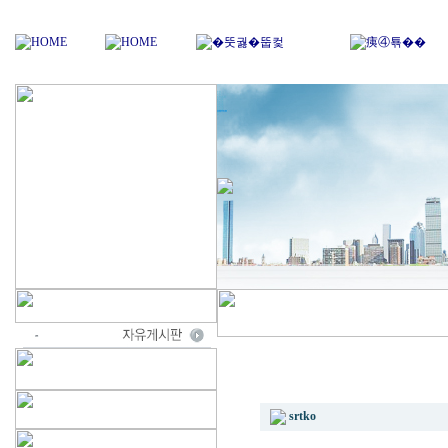
폐핸드폰밧데리,금도금,MLCC,핸
srtko