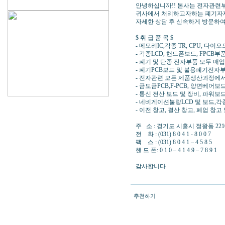
안녕하십니까!! 본사는 전자관련
귀사에서 처리하고자하는 폐기자재
자세한 상담 후 신속하게 방문하
$ 취 급 품 목 $
- 메모리IC,각종 TR, CPU, 다이오
- 각종LCD, 핸드폰보드, FPCB
- 폐기 및 단종 전자부품 모두 매
- 폐기PCB보드 및 불용폐기전자
- 전자관련 모든 제품생산과정에서
- 금도금PCB,F-PCB, 양면베
- 통신 전산 보드 및 장비, 파워
- 네비게이션불량LCD 및 보드,각
- 이전 창고, 결산 창고, 폐업 창
주 소 : 경기도 시흥시 정왕동 22
전 화 : (031) 8 0 4 1 - 8 0 0 
팩 스 : (031) 8 0 4 1 – 4 5 8 5 
핸 드 폰: 0 1 0 – 4 1 4 9 – 7 
감사합니다.
추천하기