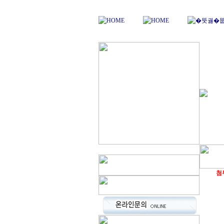
...........
첨